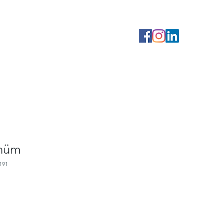
ünüm
191