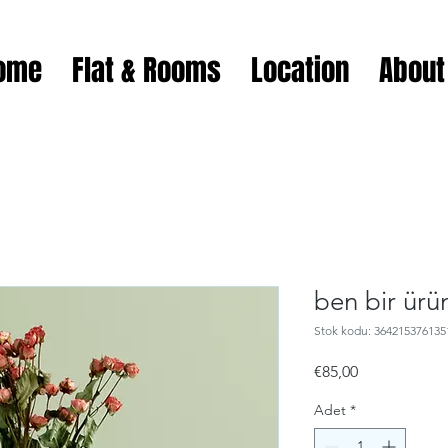
ome
Flat & Rooms
Location
About
ben bir ür
Stok kodu: 364215376135
Fiyat
€85,00
Adet
*